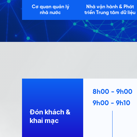
Cơ quan quản lý
Nhà vận hành & Phát
nhà nước
triển Trung tâm dữ liệu
8h00 - 9h00
9h00 - 9h10
Đón khách &
khai mạc