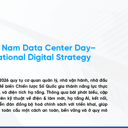
 Nam Data Center Day–
tional Digital Strategy
2026
quy tụ cơ quan quản lý, nhà vận hành, nhà đầu
 để biến Chiến lược Số Quốc gia thành năng lực thực
 và diện tích hạ tầng. Thông qua bài phát biểu, cập
ên kỹ thuật về điện & làm mát, hạ tầng AI, kết nối,
ễn đàn đồng bộ hoá chính sách với triển khai, giúp
 toàn cầu một cách an toàn, bền vững và ở quy mô