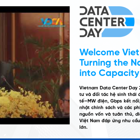
Welcome Viet
Turning the Na
into Capacity
Vietnam Data Center Day 
tư và đối tác hệ sinh thái
tế—MW điện, Gbps kết nối,
nhật chính sách và các phi
nguồn vốn và tuân thủ, di
Việt Nam đáp ứng nhu cầu
lớn.