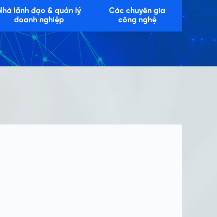
Nhà lãnh đạo & quản lý
Các chuyên gia
doanh nghiệp
công nghệ