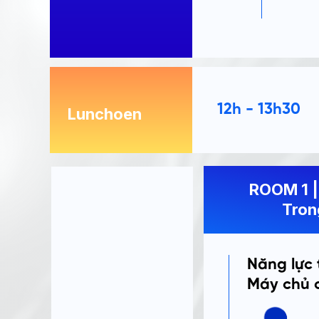
12h - 13h30
Lunchoen
ROOM 1 |
Tron
Năng lực 
Máy chủ c