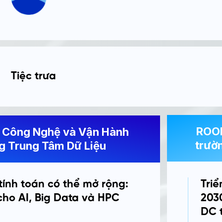
Tiệc trưa
ROOM
 Công Nghệ và Vận Hành
trườ
g Trung Tâm Dữ Liệu
tính toán có thể mở rộng:
Tri
ho AI, Big Data và HPC
2030
DC 