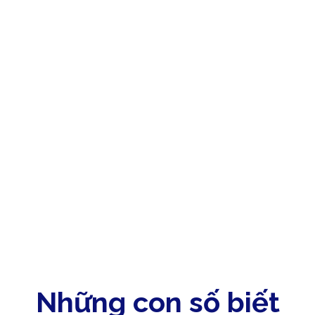
Tầm nhìn
Trở thành chuỗi sự kiện hàng đầu Đông Nam Á về
truyền thông, công nghệ và đổi mới sáng tạo, góp
phần xây dựng hệ sinh thái doanh nghiệp phát triển
bền vững.
Những con số biết