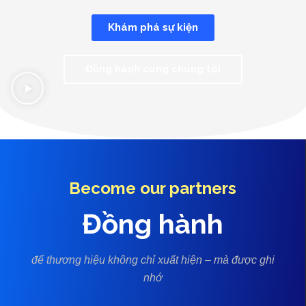
Khám phá sự kiện
Đồng hành cùng chúng tôi
Become our partners
Đồng hành
để thương hiệu không chỉ xuất hiện – mà được ghi
nhớ