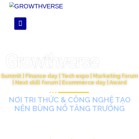
Growthverse
Summit | Finance day | Tech expo | Marketing forum
| Next skill forum | Ecommerce day | Award
NƠI TRI THỨC & CÔNG NGHỆ TẠO
NÊN BÙNG NỔ TĂNG TRƯỞNG
Chuỗi sự kiện hàng đầu Đông Nam Á dành cho doanh
nghiệp tiên phong