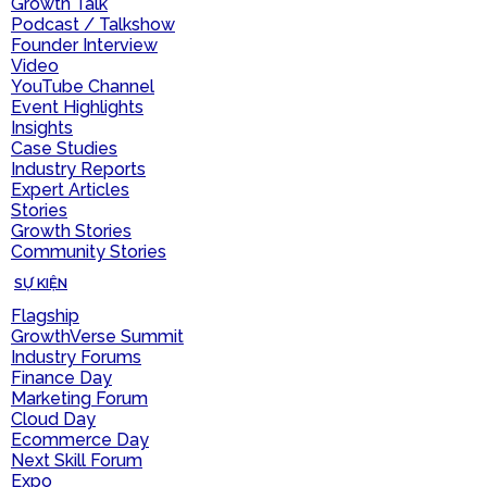
Growth Talk
Podcast / Talkshow
Founder Interview
Video
YouTube Channel
Event Highlights
Insights
Case Studies
Industry Reports
Expert Articles
Stories
Growth Stories
Community Stories
SỰ KIỆN
Flagship
GrowthVerse Summit
Industry Forums
Finance Day
Marketing Forum
Cloud Day
Ecommerce Day
Next Skill Forum
Expo