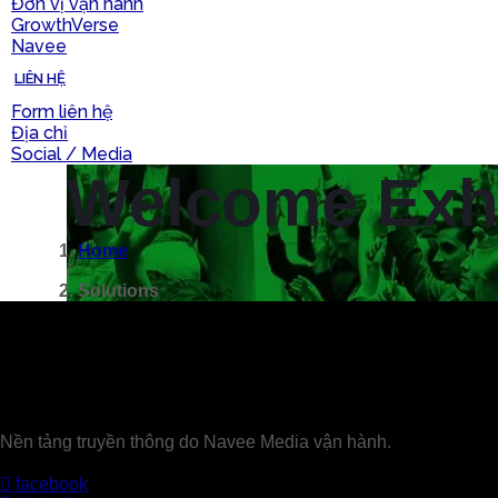
Đơn vị vận hành
GrowthVerse
Navee
LIÊN HỆ
Form liên hệ
Địa chỉ
Social / Media
Welcome Exh
Home
/
Solutions
Nền tảng truyền thông do Navee Media vận hành.
facebook