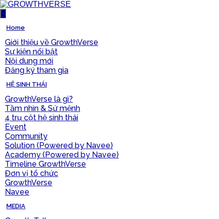
Home
Giới thiệu về GrowthVerse
Sự kiện nổi bật
Nội dung mới
Đăng ký tham gia
HỆ SINH THÁI
GrowthVerse là gì?
Tầm nhìn & Sứ mệnh
4 trụ cột hệ sinh thái
Event
Community
Solution (Powered by Navee)
Academy (Powered by Navee)
Timeline GrowthVerse
Đơn vị tổ chức
GrowthVerse
Navee
MEDIA