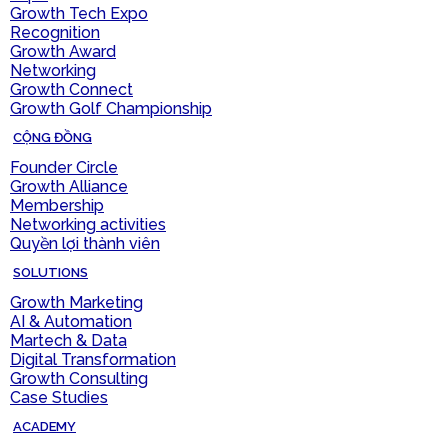
Growth Tech Expo
Recognition
Growth Award
Networking
Growth Connect
Growth Golf Championship
CỘNG ĐỒNG
Founder Circle
Growth Alliance
Membership
Networking activities
Quyền lợi thành viên
SOLUTIONS
Growth Marketing
AI & Automation
Martech & Data
Digital Transformation
Growth Consulting
Case Studies
ACADEMY