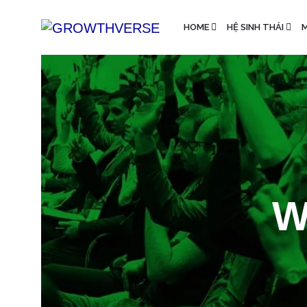
HOME
HỆ SINH THÁI
M
W