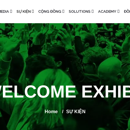
EDIA
SỰ KIỆN
CỘNG ĐỒNG
SOLUTIONS
ACADEMY
ĐỒ
ELCOME EXHI
Home
/
SỰ KIỆN