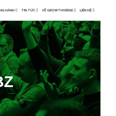
NG HÀNH
TIN TỨC
VỀ GROWTHVERSE
LIÊN HỆ
BZ