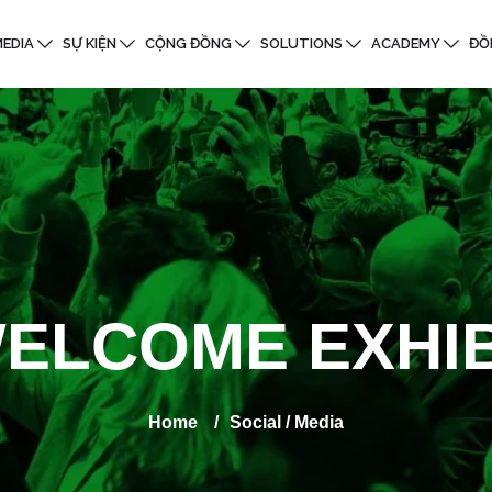
EDIA
SỰ KIỆN
CỘNG ĐỒNG
SOLUTIONS
ACADEMY
ĐỒ
ELCOME EXHI
Home
/
Social / Media