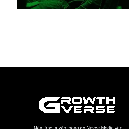
Nền tảng truyền thông do Navee Media vận