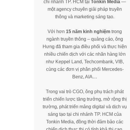
chi nhánh TP. HCM tại
Tonkin Media
—
một agency chuyên giải pháp truyền
thông và marketing sáng tạo.
Với hơn
15 năm kinh nghiệm
trong
ngành truyền thông – quảng cáo, ông
Hưng đã tham gia điều phối và thực hiện
nhiều chiến dịch với các nhãn hàng lớn
như Keppel Land, Techcombank, VIB,
cùng các đơn vị phân phối Mercedes-
Benz, AIA…
Trong vai trò CGO, ông phụ trách phát
triển chiến lược tăng trưởng, mở rộng thị
trường, phát triển mảng digital và dịch vụ
sáng tạo tại chi nhánh TP. HCM của
Tonkin Media, đồng thời đảm bảo các
chiến dịch thực thi có tính khả thi cao,