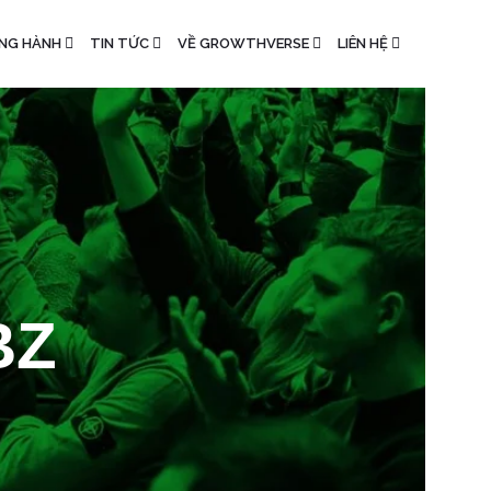
NG HÀNH
TIN TỨC
VỀ GROWTHVERSE
LIÊN HỆ
BZ