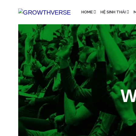
HOME
HỆ SINH THÁI
M
W