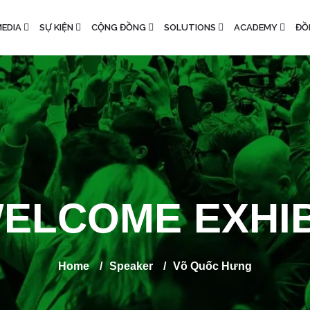
EDIA
SỰ KIỆN
CỘNG ĐỒNG
SOLUTIONS
ACADEMY
ĐỒ
ELCOME EXHI
Home
/
Speaker
/
Võ Quốc Hưng