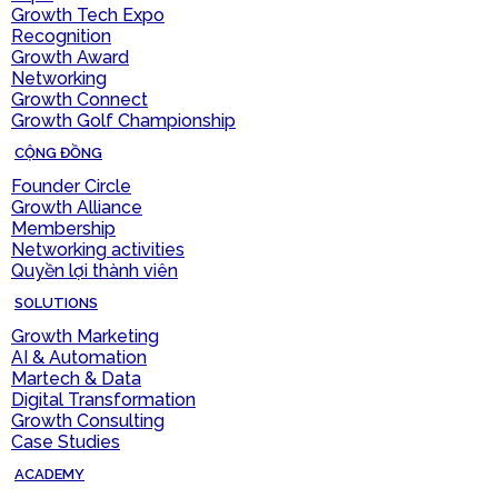
Growth Tech Expo
Recognition
Growth Award
Networking
Growth Connect
Growth Golf Championship
CỘNG ĐỒNG
Founder Circle
Growth Alliance
Membership
Networking activities
Quyền lợi thành viên
SOLUTIONS
Growth Marketing
AI & Automation
Martech & Data
Digital Transformation
Growth Consulting
Case Studies
ACADEMY