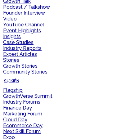
Growth Talk
Podcast / Talkshow
Founder Interview
Video
YouTube Channel
Event Highlights
Insights
Case Studies
Industry Reports
Expert Articles
Stories
Growth Stories
Community Stories
SỰ KIỆN
Flagship
GrowthVerse Summit
Industry Forums
Finance Day
Marketing Forum
Cloud Day
Ecommerce Day
Next Skill Forum
Expo