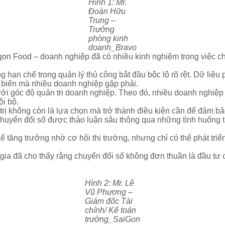
Hình 1: Mr.
Đoàn Hữu
Trung –
Trưởng
phòng kinh
doanh_Bravo
on Food – doanh nghiệp đã có nhiều kinh nghiệm trong việc chu
 hạn chế trong quản lý thủ công bắt đầu bộc lộ rõ rệt. Dữ liệu 
 biến mà nhiều doanh nghiệp gặp phải.
i góc độ quản trị doanh nghiệp. Theo đó, nhiều doanh nghiệp
ội bộ.
trị không còn là lựa chọn mà trở thành điều kiện cần để đảm b
chuyển đổi số được thảo luận sâu thông qua những tình huống th
ể tăng trưởng nhờ cơ hội thị trường, nhưng chỉ có thể phát tri
ia đã cho thấy rằng chuyển đổi số không đơn thuần là đầu tư c
Hình 2: Mr. Lê
Vũ Phương –
Giám đốc Tài
chính/ Kế toán
trưởng_SaiGon