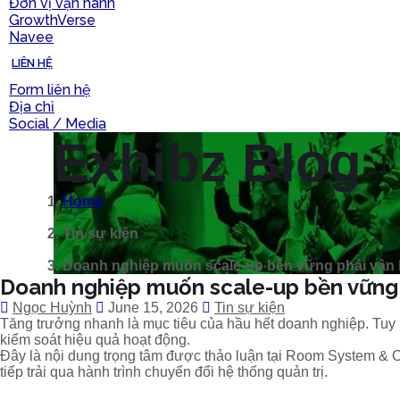
Đơn vị vận hành
GrowthVerse
Navee
LIÊN HỆ
Form liên hệ
Địa chỉ
Social / Media
Exhibz Blog
Home
/
Tin sự kiện
/
Doanh nghiệp muốn scale-up bền vững phải vận
Doanh nghiệp muốn scale-up bền vững 
Ngọc Huỳnh
June 15, 2026
Tin sự kiện
Tăng trưởng nhanh là mục tiêu của hầu hết doanh nghiệp. Tuy 
kiểm soát hiệu quả hoạt động.
Đây là nội dung trọng tâm được thảo luận tại Room System &
tiếp trải qua hành trình chuyển đổi hệ thống quản trị.