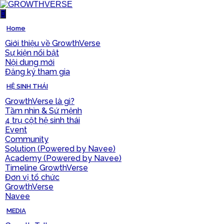
Home
Giới thiệu về GrowthVerse
Sự kiện nổi bật
Nội dung mới
Đăng ký tham gia
HỆ SINH THÁI
GrowthVerse là gì?
Tầm nhìn & Sứ mệnh
4 trụ cột hệ sinh thái
Event
Community
Solution (Powered by Navee)
Academy (Powered by Navee)
Timeline GrowthVerse
Đơn vị tổ chức
GrowthVerse
Navee
MEDIA