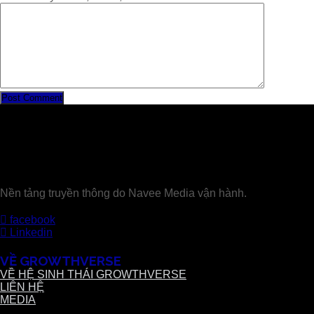
Nền tảng truyền thông do Navee Media vận hành.
facebook
Linkedin
VỀ GROWTHVERSE
VỀ HỆ SINH THÁI GROWTHVERSE
LIÊN HỆ
MEDIA